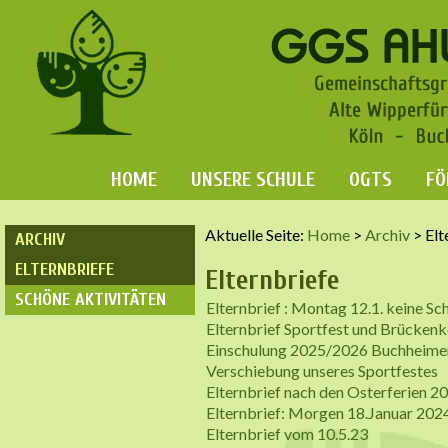
HOME
UNSERE SCHULE
OGTS
FÖ
Aktuelle Seite:
Home
>
Archiv
>
Elt
ARCHIV
ELTERNBRIEFE
Elternbriefe
SCHÖNE AKTIVITÄTEN
Elternbrief : Montag 12.1. keine Sc
Elternbrief Sportfest und Brücken
Einschulung 2025/2026 Buchheimer 
Verschiebung unseres Sportfestes
Elternbrief nach den Osterferien 2
Elternbrief: Morgen 18.Januar 2024
Elternbrief vom 10.5.23