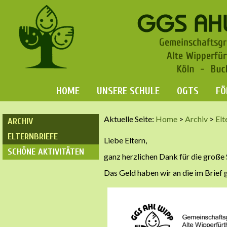
HOME
UNSERE SCHULE
OGTS
FÖ
Aktuelle Seite:
Home
>
Archiv
>
Elt
ARCHIV
ELTERNBRIEFE
Liebe Eltern,
SCHÖNE AKTIVITÄTEN
ganz herzlichen Dank für die gro
Das Geld haben wir an die im Brief