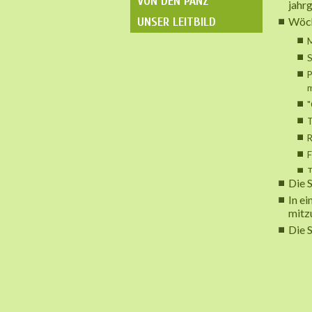
VON DEN PÄNZ
jahr
UNSER LEITBILD
Wöch
M
S
P
m
"
R
T
Die 
In e
mitz
Die 