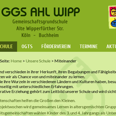
SCHULE
OGTS
FÖRDERVEREIN
TERMINE
AKT
 Seite:
Home
>
Unsere Schule
>
Miteinander
ind verschieden in ihrer Herkunft, ihren Begabungen und Fähigkeit
zen wir als Chance von und miteinander zu lernen.
die ihre Wurzeln in verschiedenen Ländern und Kulturen haben, besu
nseitig mit unterschiedlichen Erfahrungen.
grative Erziehung gehört zum Leitbild unserer Schule und wird sich
atenschaften helfen die Großen den Kleinen.
rojektwochen wird gemeinsames Lernen in altersgemischten Gruppe
itsgemeinschaften wählen Kinder des 3. und 4. Jahrgangs als Unte