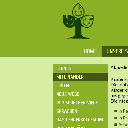
HOME
UNSERE 
Aktuelle
LERNEN
MITEINANDER
Kinder s
Dies nut
LEBEN
Kinder, 
NEUE WEGE
uns gege
Die inte
WIR SPRECHEN VIELE
In P
SPRACHEN
In P
DAS LEHRERKOLLEGIUM
Arbe