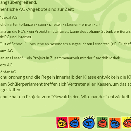
gangsübergreifend.
entliche AG-Angebote sind zur Zeit:
usical AG
chulgarten (pflanzen - säen - pflegen - staunen - ernten - ...)
änz an die PC's - ein Projekt mit Unterstützung des Johann-Gutenberg Berufs
it PC und Internet
Out of School!" - besuche an besonders ausgesuchten Lernorten (z.B. Flughaf
Tanz-AG
an ans Lesen! – ein Projekt in Zusammenarbeit mit der Stadtbibliothek
Foto AG
öpfer AG
Schulordnung und die Regeln innerhalb der Klasse entwickeln die Ki
inem Schülerparlament treffen sich Vertreter aller Kassen, um das
ugestalten.
Schule hat ein Projekt zum "Gewaltfreien Miteinander" entwickelt.