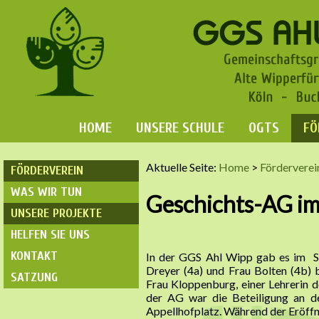
HOME
UNSERE SCHULE
OGTS
FÖ
Aktuelle Seite:
Home
>
Förderverei
FÖRDERVEREIN
WAS WIR TUN
Geschichts-AG i
UNSERE PROJEKTE
HELFEN SIE UNS
KONTAKT
In der GGS Ahl Wipp gab es im Sc
Dreyer (4a) und Frau Bolten (4b) 
SATZUNG
Frau Kloppenburg, einer Lehrerin d
der AG war die Beteiligung an 
Appellhofplatz. Während der Eröffnu