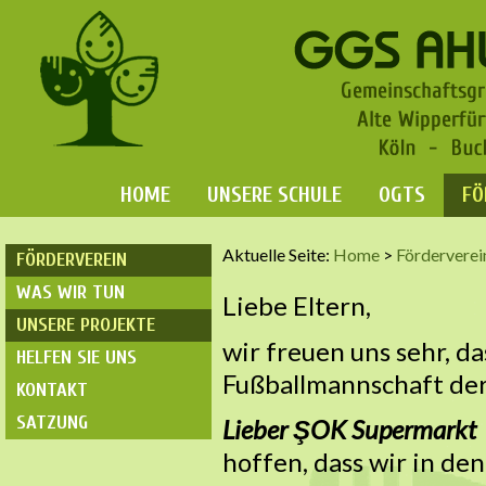
HOME
UNSERE SCHULE
OGTS
FÖ
Aktuelle Seite:
Home
>
Förderverei
FÖRDERVEREIN
WAS WIR TUN
Liebe Eltern,
UNSERE PROJEKTE
wir freuen uns sehr, d
HELFEN SIE UNS
Fußballmannschaft der
KONTAKT
SATZUNG
Lieber
Ş
OK Supermark
hoffen, dass wir in de