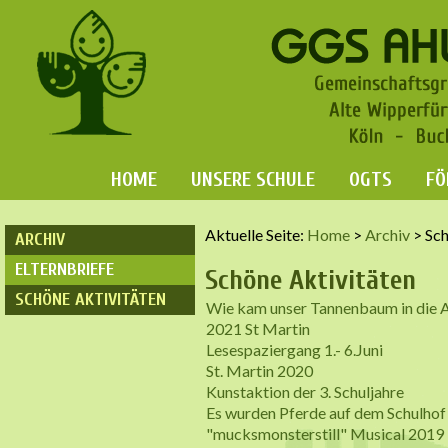
HOME
UNSERE SCHULE
OGTS
FÖ
Aktuelle Seite:
Home
>
Archiv
>
Sch
ARCHIV
ELTERNBRIEFE
Schöne Aktivitäten
SCHÖNE AKTIVITÄTEN
Wie kam unser Tannenbaum in die 
2021 St Martin
Lesespaziergang 1.- 6.Juni
St. Martin 2020
Kunstaktion der 3. Schuljahre
Es wurden Pferde auf dem Schulhof
"mucksmonsterstill" Musical 2019